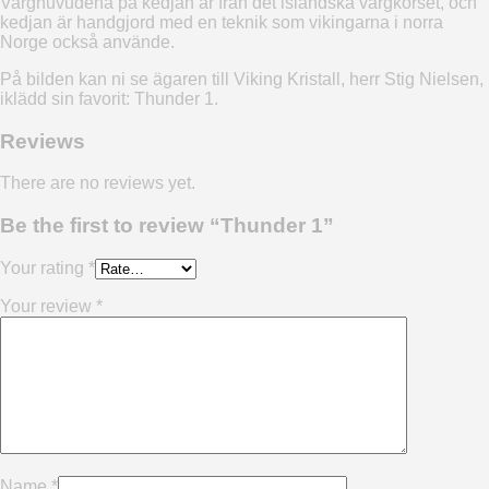
Varghuvudena på kedjan är från det isländska vargkorset, och
kedjan är handgjord med en teknik som vikingarna i norra
Norge också använde.
På bilden kan ni se ägaren till Viking Kristall, herr Stig Nielsen,
iklädd sin favorit: Thunder 1.
Reviews
There are no reviews yet.
Be the first to review “Thunder 1”
Your rating
*
Your review
*
Name
*