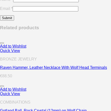
Email
*
Related products
Add to Wishlist
Quick View
BRONZE JEWELRY
Raven Hammer, Leather Necklace With Wolf Head Terminals
€
88.50
Add to Wishlist
Quick View
COMBINATIONS
Gotland Ball, Rock Crystal (12mm) on Wolf Chain