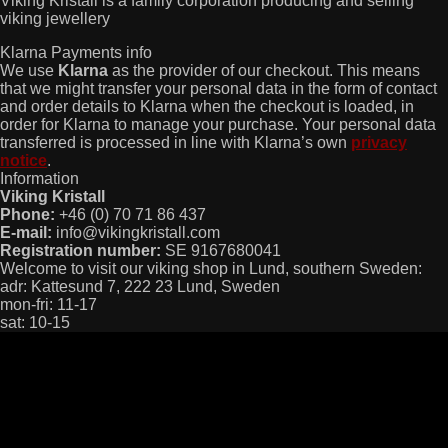
Viking Kristall is a family corporation producing and selling
viking jewellery
Klarna Payments info
We use
Klarna
as the provider of our checkout. This means
that we might transfer your personal data in the form of contact
and order details to Klarna when the checkout is loaded, in
order for Klarna to manage your purchase. Your personal data
transferred is processed in line with Klarna’s own
privacy
notice
.
Information
Viking Kristall
Phone:
+46 (0) 70 71 86 437
E-mail:
info@vikingkristall.com
Registration number:
SE 9167680041
Welcome to visit our viking shop in Lund, southern Sweden:
adr: Kattesund 7, 222 23 Lund, Sweden
mon-fri: 11-17
sat: 10-15