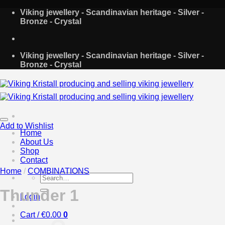
Skip
Viking jewellery - Scandinavian heritage - Silver -
to
Bronze - Crystal
content
Viking jewellery - Scandinavian heritage - Silver -
Bronze - Crystal
Add to Wishlist
Home
About Us
Shop
Contact
Home
/
COMBINATIONS
Search
for:
Thunder 1
Login
Cart /
€
0.00
0