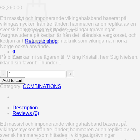
€
2,260.00
Ett massivt och imponerande vikingahalsband baserat på
vikingasmycken från tre länder; hammaren är en replika av en
svensk hammare som hittades i vikingautgrävningar.
No products in the cart.
Varghuvudena på kedjan är från det isländska vargkorset, och
kedjan är handgjord med en teknik som vikingarna i norra
Return to shop
Norge också använde.
0
På bilden kan ni se ägaren till Viking Kristall, herr Stig Nielsen,
Cart
iklädd sin favorit: Thunder 1.
Thunder
1
Add to cart
quantity
Category:
COMBINATIONS
Description
Reviews (0)
Ett massivt och imponerande vikingahalsband baserat på
vikingasmycken från tre länder; hammaren är en replika av en
svensk hammare som hittades i vikingautgrävningar.