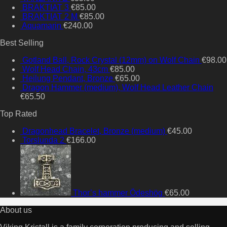
BRAKTIAT 3
€
85.00
BRAKTIAT 2 M
€
85.00
Aquamarin
€
240.00
Best Selling
Gotland Ball, Rock Crystal (12mm) on Wolf Chain
€
98.00
Wolf Head Chain, 43cm
€
85.00
Heilung Pendant, Bronze
€
65.00
Dragon Hammer (medium), Wolf Head Leather Chain
€
65.50
Top Rated
Dragonhead Bracelet, Bronze (medium)
€
45.00
Torslunda 2
€
166.00
Thor’s hammer Ödeshög
€
65.00
About us